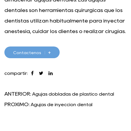
dentales son herramientas quirúrgicas que los
dentistas utilizan habitualmente para inyectar
anestesia, cuidar los dientes o realizar cirugías.
Los cilindros de agujas dentales suelen estar
hechos de materiales resistentes a altas
+
Contáctenos
temperaturas y a la corrosión, como plástico o
metal.
compartir:
Los cilindros de agujas dentales vienen en
ANTERIOR:
Agujas dobladas de plástico dental
diferentes tamaños y formas para adaptarse
PRÓXIMO:
Agujas de inyección dental
a diferentes tipos de agujas dentales. La
jeringa generalmente tiene una abertura para
llenar y retirar la aguja. Durante el uso, el