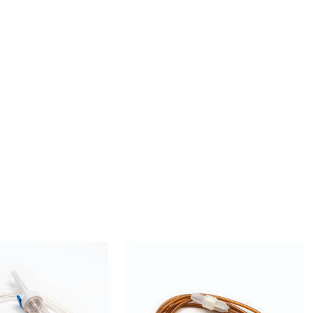
uiar el flujo de orina y el otro para instilar
amentos o lubricantes. Esto permite una
ación conveniente de la orina y otros
dimientos terapéuticos.
quetado: Las dos cámaras de un catéter urinario
almente están etiquetadas individualmente
yudar al médico o la enfermera a identificar la
ón y el propósito de cada cámara.
bo: el extremo del catéter de látex de doble luz
ontiene la cavidad de drenaje suele estar
do con un globo inflable para fijar el catéter y
 su prolapso. La cámara de perfusión no suele
Equipos de infusión
balón.
intravenosa con