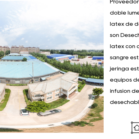
Proveedore
doble lum
látex de d
son
Desech
látex con 
sangre esté
jeringa es
equipos de
infusión de
desechable