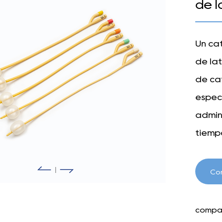
de l
Un ca
de lá
de cat
especi
admin
tiemp
Las ca
doble 
|
Co
1. Do
de do
compar