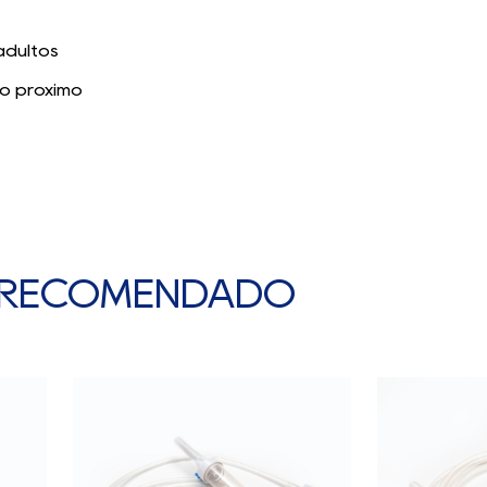
para g
medic
adultos
elimin
o próximo
proce
2. Eti
gener
para a
funci
 RECOMENDADO
3. Glo
que c
equipa
evitar
tener 