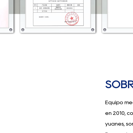
SOB
Equipo méd
en 2010, c
yuanes, s