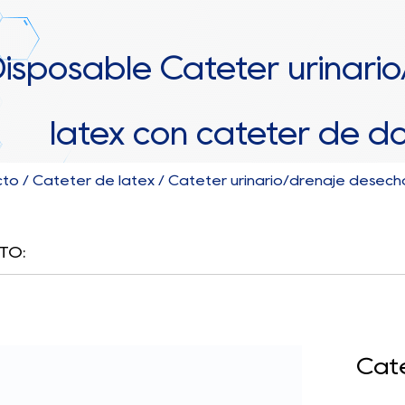
isposable Catéter urinari
látex con catéter de d
cto
/
Catéter de látex
/
Catéter urinario/drenaje desech
TO:
Caté