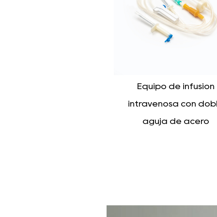
Equipo de infusión
Infusor regulador
intravenosa con doble
precisión
aguja de acero