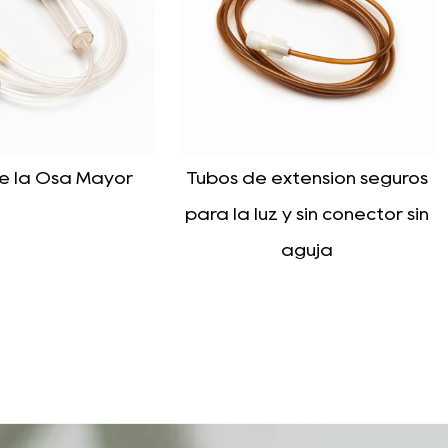
ito de aplicación: el catéter de látex de doble
dispensador de líquido
s adecuado para situaciones en las que es
rio realizar la guía y el tratamiento de la orina
mo tiempo, como el tratamiento de la estenosis
l, la infusión de medicamentos, etc.
e extensión seguros
uz y sin conector sin
aguja