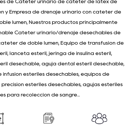
s de Catéter urinario de catéter de látex de
en
y
Empresa de drenaje urinario con catéter de
oble lumen
, Nuestros productos principalmente
able Catéter urinario/drenaje desechables de
catéter de doble lumen
, Equipo de transfusión de
ril, lanceta estéril, jeringa de insulina estéril,
téril desechable, aguja dental estéril desechable,
 infusión estériles desechables, equipos de
 precisión estériles desechables, agujas estériles
s para recolección de sangre...