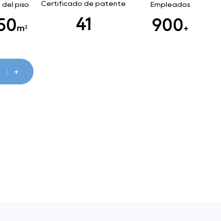
Certificado de patente
 del piso
Empleados
46
00
1000
m²
+
+
S