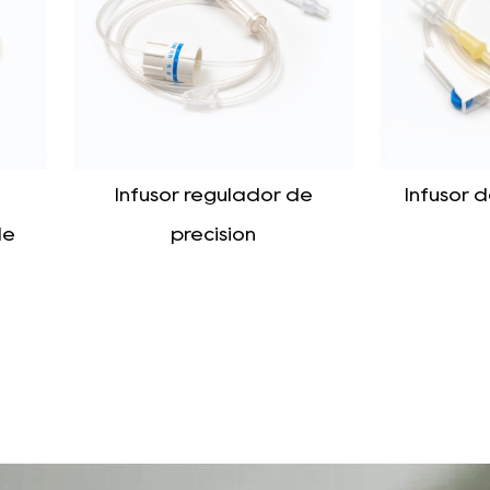
4. Ámb
luz e
necesa
al mis
uretra
 de
Infusor de la Osa Mayor
Tubos d
para la l