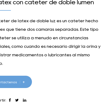
átex con catéter de doble lumen
téter de látex de doble luz es un catéter hecho
tex que tiene dos cámaras separadas. Este tipo
éter se utiliza a menudo en circunstancias
ales, como cuando es necesario dirigir la orina y
istrar medicamentos o lubricantes al mismo
o.
racterísticas y funciones del catéter de látex de
luz son las siguientes:
+
ntáctenos
s cámaras independientes: Los catéteres de látex
ble luz tienen dos tubos independientes, uno
tir: