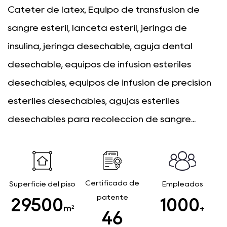
Catéter de látex
, Equipo de transfusión de
sangre estéril, lanceta estéril, jeringa de
insulina, jeringa desechable, aguja dental
desechable, equipos de infusión estériles
desechables, equipos de infusión de precisión
estériles desechables, agujas estériles
desechables para recolección de sangre...
Certificado de
Superficie del piso
Empleados
patente
29500
1000
m²
+
46