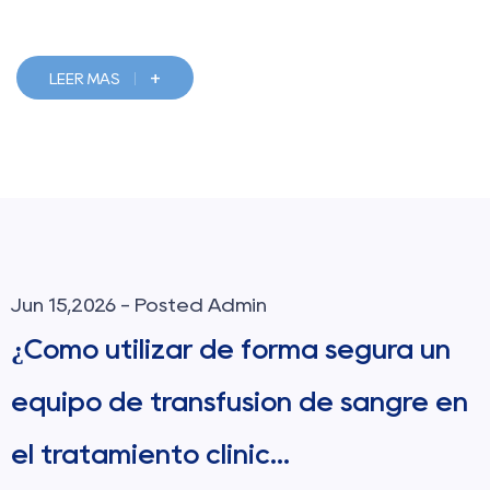
+
LEER MÁS
Jun 08,2026 - Posted Admin
segura un
¿Cómo elegir la aguja de
 sangre en
adecuada para inyeccio
indoloras?