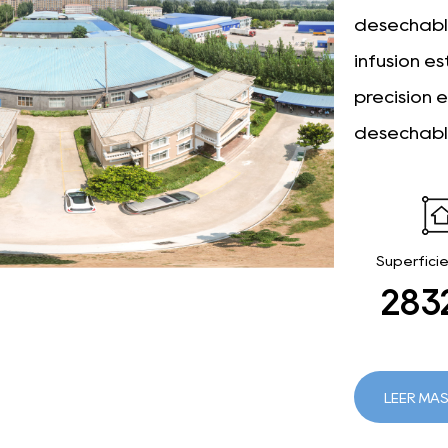
desechable
infusión e
precisión 
desechable
Superficie
295
LEER MÁ