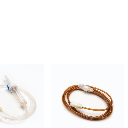
uiar el flujo de orina y el otro para instilar
amentos o lubricantes. Esto permite una cómoda
ación de la orina y otros procedimientos
éuticos.
quetado: Las dos cámaras de un catéter urinario
almente están etiquetadas individualmente
ayudar al médico o enfermera a identificar la
ón y el propósito de cada cámara.
Equipos de infusión
bo: el extremo del catéter de látex de doble luz
intravenosa con
ontiene la cavidad de drenaje suele estar
dispensador de líquido
do con un globo inflable para fijar el catéter y
 su prolapso. La cámara de perfusión no suele