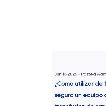
sted Admin
Jun 08,2026 - Posted Ad
zar de forma
¿Cómo elegir la ag
quipo de
adecuada para in