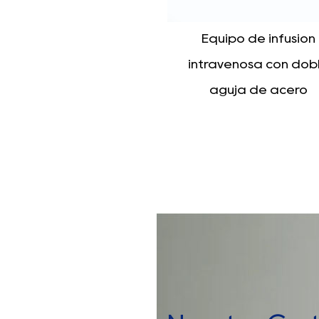
Equipo de infusión
Infusor regulador d
ntravenosa con doble
precisión
aguja de acero