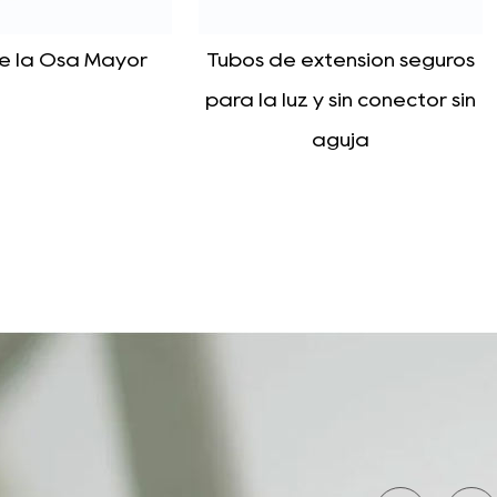
balón.
ito de aplicación: el catéter de látex de doble
xtensión seguros
s adecuado para situaciones en las que es
 y sin conector sin
rio realizar la guía y el tratamiento de la orina
aguja
mo tiempo, como el tratamiento de la estenosis
l, la infusión de medicamentos, etc.