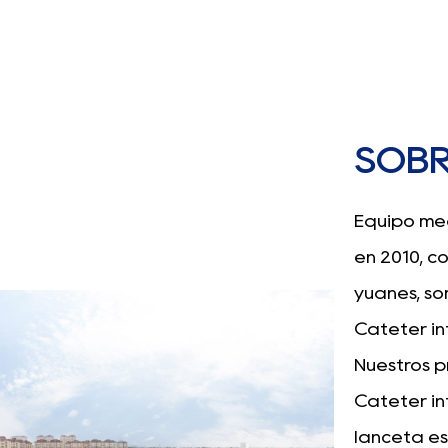
SOB
Equipo méd
en 2010, c
yuanes, s
Catéter in
Nuestros p
Catéter in
lanceta est