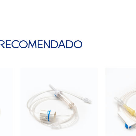
para g
medic
elimin
terap
 RECOMENDADO
2. Eti
gener
para 
funci
3. Glo
que c
equipa
evitar