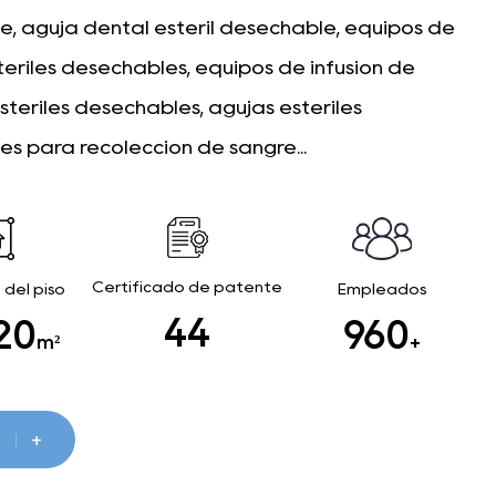
, aguja dental estéril desechable, equipos de
stériles desechables, equipos de infusión de
estériles desechables, agujas estériles
s para recolección de sangre...
Certificado de patente
 del piso
Empleados
46
00
1000
m²
+
+
S