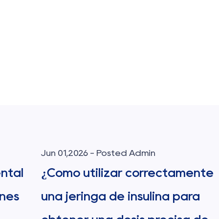
May 22,2026 - Posted Admin
mente
Ante diferentes tamaños de
ara
agujas de lancetas de sangre,