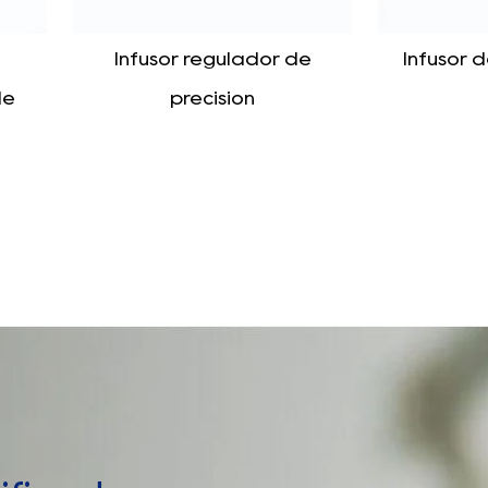
tener 
4. Ámb
e
Infusor de la Osa Mayor
Tubos de e
luz e
para la luz
necesa
al mis
uretra