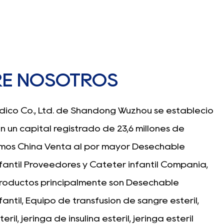
RE NOSOTROS
ico Co., Ltd. de Shandong Wuzhou se estableció
on un capital registrado de 23,6 millones de
omos China
Venta al por mayor Desechable
fantil Proveedores
y
Catéter infantil Compañía
,
roductos principalmente son
Desechable
fantil
, Equipo de transfusión de sangre estéril,
éril, jeringa de insulina estéril, jeringa estéril