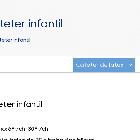
ter infantil
éter infantil
Catéter de látex
ter infantil
o: 6Fr/ch-30Fr/ch