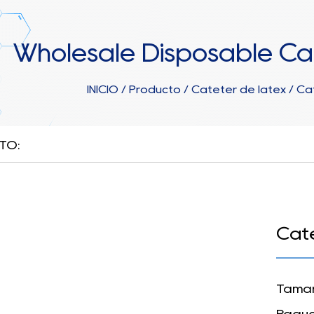
Wholesale Disposable Caté
INICIO
/
Producto
/
Catéter de látex
/
Cat
TO:
Caté
Tamañ