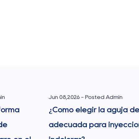
min
Jun 01,2026 - Posted Admin
uja dental
¿Cómo utilizar correcta
yecciones
una jeringa de insulina p