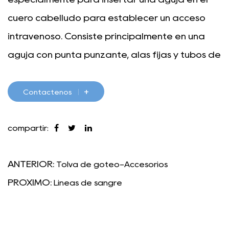
cuero cabelludo para establecer un acceso
intravenoso. Consiste principalmente en una
aguja con punta punzante, alas fijas y tubos de
conexión.
Las principales características y usos de la
+
Contáctenos
acupuntura del cuero cabelludo incluyen:
1. Adecuado para bebés y niños: dado que las
compartir:
venas de los dedos y brazos de los bebés y
ANTERIOR:
Tolva de goteo-Accesorios
niños son pequeñas y es difícil establecer un
PRÓXIMO:
Líneas de sangre
acceso intravenoso, en estos grupos se suelen
utilizar agujas para el cuero cabelludo para la
extracción e infusión de sangre.