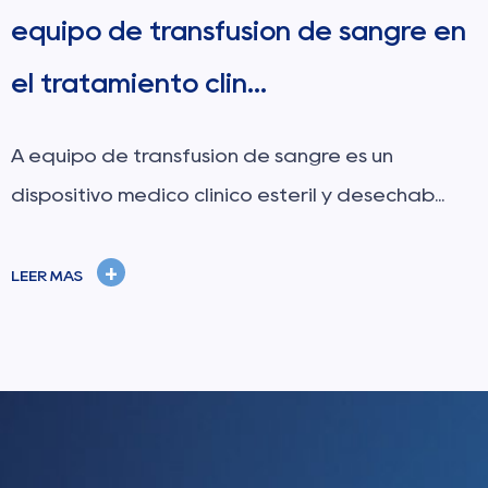
n
adecuada para inyecciones
indoloras?
el aguja dental es un instrumento indispensable
en la odontología moderna, que sirve...
+
LEER MÁS